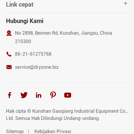
Link cepat

Hubungi Kami

No 2898, Beimen Rd, Kunshan, Jiangsu, China
215300

86-21-61275768

service@dryzone.biz





Hak cipta ©
Kunshan Gaoqiang Industrial Equipment Co.,
Ltd.
Semua Hak Dilindungi Undang-undang.
Sitemap
Kebijakan Privasi