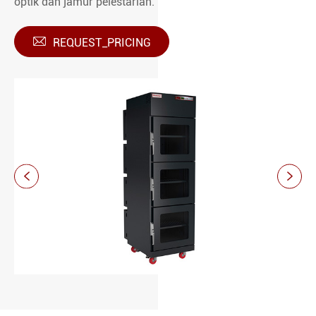
optik dan jamur pelestarian.

REQUEST_PRICING

