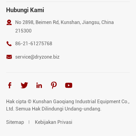
Hubungi Kami

No 2898, Beimen Rd, Kunshan, Jiangsu, China
215300

86-21-61275768

service@dryzone.biz





Hak cipta ©
Kunshan Gaoqiang Industrial Equipment Co.,
Ltd.
Semua Hak Dilindungi Undang-undang.
Sitemap
Kebijakan Privasi