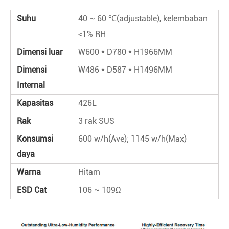
Suhu
40 ~ 60 ℃(adjustable), kelembaban
<1% RH
Dimensi luar
W600 * D780 * H1966MM
Dimensi
W486 * D587 * H1496MM
Internal
Kapasitas
426L
Rak
3 rak SUS
Konsumsi
600 w/h(Ave); 1145 w/h(Max)
daya
Warna
Hitam
ESD Cat
106 ~ 109Ω