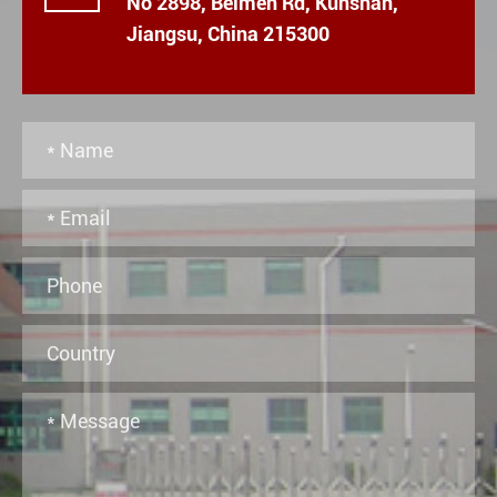
No 2898, Beimen Rd, Kunshan,
Jiangsu, China 215300