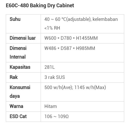
E60C-480 Baking Dry Cabinet
Suhu
40 ~ 60 ℃(adjustable), kelembaban
<1% RH
Dimensi luar
W600 * D780 * H1455MM
Dimensi
W486 * D587 * H985MM
Internal
Kapasitas
281L
Rak
3 rak SUS
Konsumsi
500 w/h(Ave); 1145 w/h(Max)
daya
Warna
Hitam
ESD Cat
106 ~ 109Ω