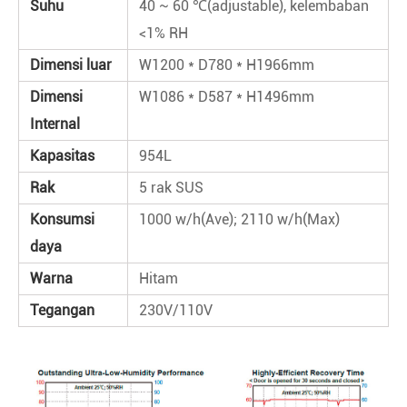
Suhu
40 ~ 60 ℃(adjustable), kelembaban
<1% RH
Dimensi luar
W1200 * D780 * H1966mm
Dimensi
W1086 * D587 * H1496mm
Internal
Kapasitas
954L
Rak
5 rak SUS
Konsumsi
1000 w/h(Ave); 2110 w/h(Max)
daya
Warna
Hitam
Tegangan
230V/110V