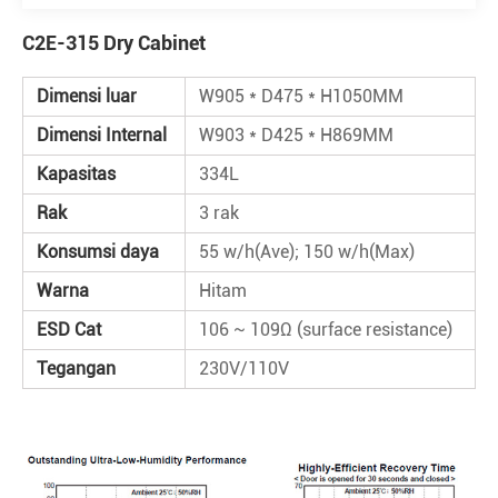
C2E-315 Dry Cabinet
Dimensi luar
W905 * D475 * H1050MM
Dimensi Internal
W903 * D425 * H869MM
Kapasitas
334L
Rak
3 rak
Konsumsi daya
55 w/h(Ave); 150 w/h(Max)
Warna
Hitam
ESD Cat
106 ~ 109Ω (surface resistance)
Tegangan
230V/110V