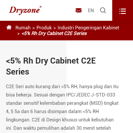



EN

Rumah
Produk
Industri Pengeringan Kabinet
<5% Rh Dry Cabinet C2E Series
<5% Rh Dry Cabinet C2E
Series
C2E Seri auto kurang dari <5% RH, hanya plug dan itu
bisa bekerja. Sesuai dengan IPC/JEDEC J-STD-033
standar sensitif kelembaban perangkat (MSD) tingkat
4, 5 5a dan 6 harus disimpan dalam <5% RH
lingkungan. C2E di Design khusus untuk kebutuhan
ini. Dan waktu pemulihan adalah 30 menit setelah