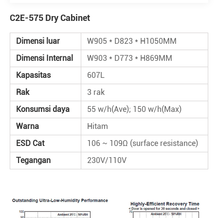
C2E-575 Dry Cabinet
Dimensi luar
W905 * D823 * H1050MM
Dimensi Internal
W903 * D773 * H869MM
Kapasitas
607L
Rak
3 rak
Konsumsi daya
55 w/h(Ave); 150 w/h(Max)
Warna
Hitam
ESD Cat
106 ~ 109Ω (surface resistance)
Tegangan
230V/110V