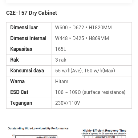
C2E-157 Dry Cabinet
Dimensi luar
W600 * D672 * H1820MM
Dimensi Internal
W448 * D425 * H869MM
Kapasitas
165L
Rak
3 rak
Konsumsi daya
55 w/h(Ave); 150 w/h(Max)
Warna
Hitam
ESD Cat
106 ~ 109Ω (surface resistance)
Tegangan
230V/110V