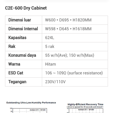
C2E-600 Dry Cabinet
Dimensi luar
W600 * D695 * H1820MM
Dimensi Internal
W598 * D645 * H1618MM
Kapasitas
624L
Rak
5 rak
Konsumsi daya
55 w/h(Ave); 150 w/h(Max)
Warna
Hitam
ESD Cat
106 ~ 109Ω (surface resistance)
Tegangan
230V/110V