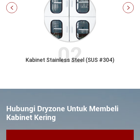


US #304)
Slide Laci
Hubungi Dryzone Untuk Membeli
Kabinet Kering