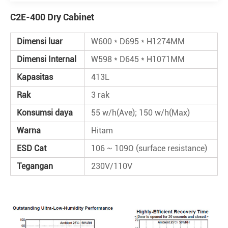
C2E-400 Dry Cabinet
Dimensi luar
W600 * D695 * H1274MM
Dimensi Internal
W598 * D645 * H1071MM
Kapasitas
413L
Rak
3 rak
Konsumsi daya
55 w/h(Ave); 150 w/h(Max)
Warna
Hitam
ESD Cat
106 ~ 109Ω (surface resistance)
Tegangan
230V/110V