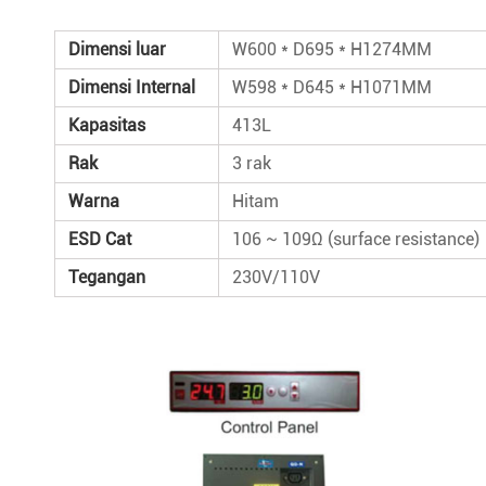
Dimensi luar
W600 * D695 * H1274MM
Dimensi Internal
W598 * D645 * H1071MM
Kapasitas
413L
Rak
3 rak
Warna
Hitam
ESD Cat
106 ~ 109Ω (surface resistance)
Tegangan
230V/110V