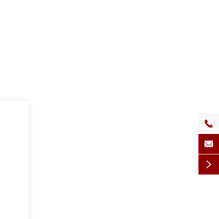


