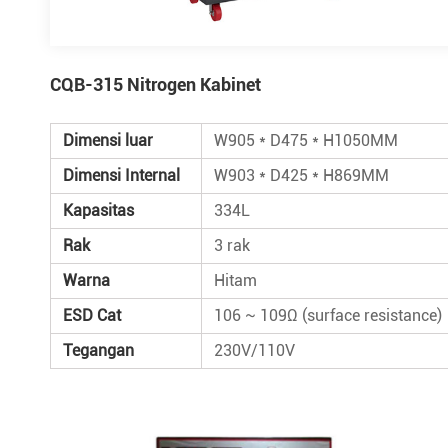
CQB-315 Nitrogen Kabinet
Dimensi luar
W905 * D475 * H1050MM
Dimensi Internal
W903 * D425 * H869MM
Kapasitas
334L
Rak
3 rak
Warna
Hitam
ESD Cat
106 ~ 109Ω (surface resistance)
Tegangan
230V/110V