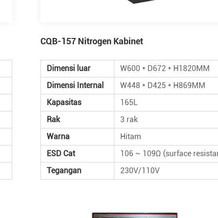
CQB-157 Nitrogen Kabinet
Dimensi luar
W600 * D672 * H1820MM
Dimensi Internal
W448 * D425 * H869MM
Kapasitas
165L
Rak
3 rak
Warna
Hitam
ESD Cat
106 ~ 109Ω (surface resista
Tegangan
230V/110V