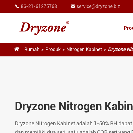
86-21-61275768
service@dryzone.biz


Pro

Rumah
Produk
Nitrogen Kabinet
Dryzone Nit
Dryzone Nitrogen Kabin
Dryzone Nitrogen Kabinet adalah 1-50% RH dapat
dan memiliki dua seri, satu adalah CQB seri yang 