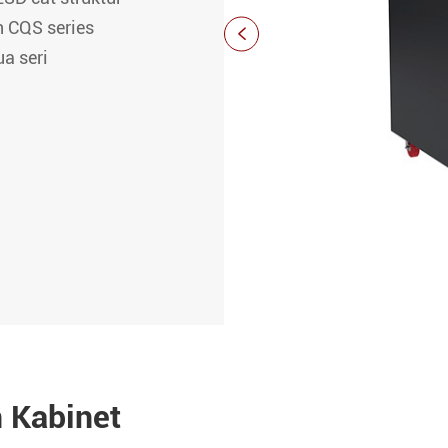
n CQS series

a seri
n Kabinet