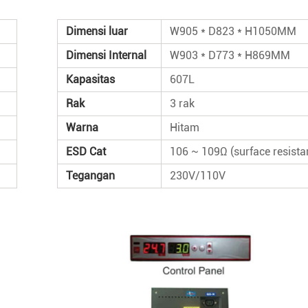
Dimensi luar
W905 * D823 * H1050MM
Dimensi Internal
W903 * D773 * H869MM
Kapasitas
607L
Rak
3 rak
Warna
Hitam
ESD Cat
106 ~ 109Ω (surface resista
Tegangan
230V/110V