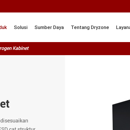
duk
Solusi
Sumber Daya
Tentang Dryzone
Layan
rogen Kabinet
et
 disesuaikan
ESD cat struktur