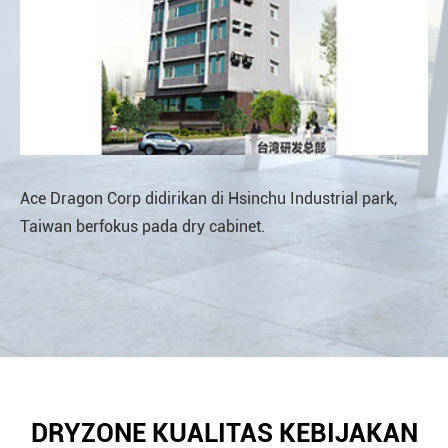
Ace Dragon Corp didirikan di Hsinchu Industrial park,
De
Taiwan berfokus pada dry cabinet.
me
Sh
DRYZONE KUALITAS KEBIJAKAN