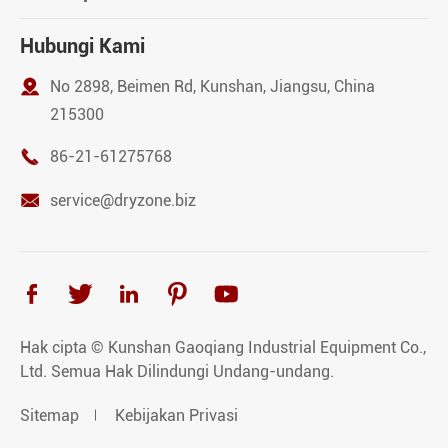
Hubungi Kami

No 2898, Beimen Rd, Kunshan, Jiangsu, China
215300

86-21-61275768

service@dryzone.biz





Hak cipta ©
Kunshan Gaoqiang Industrial Equipment Co.,
Ltd.
Semua Hak Dilindungi Undang-undang.
Sitemap
Kebijakan Privasi